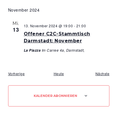
November 2024
Mi.
13. November 2024 @ 19:00
-
21:00
13
Offener C2C-Stammtisch
Darmstadt: November
Im Carree 4a, Darmstadt,
La Piazza
Veranstaltungen
Veranstaltu
Vorherige
Heute
Nächste
KALENDER ABONNIEREN