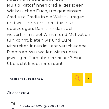
Multiplikator*innen cradleliger Ideen!
Wir brauchen Euch, um gemeinsam
Cradle to Cradle in die Welt zu tragen
und weitere Menschen davon zu
überzeugen. Damit Ihr das auch
weiterhin mit viel Wissen und Motivation
tun könnt, bieten wir und Eure
Mitstreiter*innen im Jahr verschiedene
Events an. Was wollen wir mit den
jeweiligen Formaten erreichen? Eine
Übersicht findet ihr unten!
Veranstaltu
Veranst
01.10.2024
 - 
13.11.2024
Ansicht
LISTE
Suche
SUCHE
Navigat
Datum
und
Oktober 2024
wählen.
Ansichten,
Navigation
Di.
1. Oktober 2024 @ 9:00
-
18:00