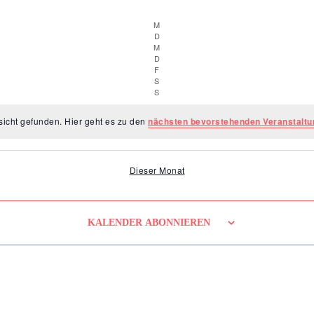
M
Montag
D
Dienstag
M
Mittwoch
D
Donnerstag
F
Freitag
S
Samstag
S
Sonntag
sicht gefunden. Hier geht es zu den
nächsten bevorstehenden Veranstalt
Dieser Monat
KALENDER ABONNIEREN