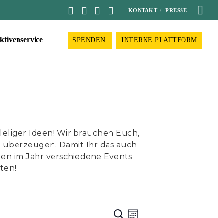
KONTAKT
PRESSE
ktivenservice
SPENDEN
INTERNE PLATTFORM
dleliger Ideen! Wir brauchen Euch,
 überzeugen. Damit Ihr das auch
nnen im Jahr verschiedene Events
ten!
Veranstaltu
Veranstalt