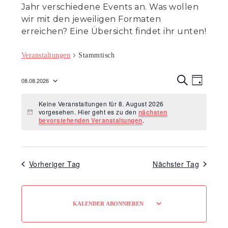
Jahr verschiedene Events an. Was wollen
wir mit den jeweiligen Formaten
erreichen? Eine Übersicht findet ihr unten!
Veranstaltungen
Stammtisch
Veranst
Veran
08.08.2026
T
Ansic
S
Suche
Datum
A
U
Navig
Keine Veranstaltungen für 8. August 2026
G
C
wählen.
und
vorgesehen. Hier geht es zu den
nächsten
H
Hinweis
bevorstehenden Veranstaltungen
.
E
Ansicht
Navigat
Vorheriger Tag
Nächster Tag
KALENDER ABONNIEREN