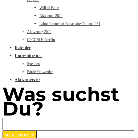
Wall of Fame
Akademie 2024
Labor Tempelhof Botschafter*innen 2024
Aktiventag 2026
C2CC26 Helfer*in
Kalender
Unterstütze uns
Spenden
Förder*in werden
Aktivenservice
Was suchst
Du?