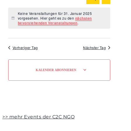
Ansicht
TAG
Suche
Navigat
Datum
und
Keine Veranstaltungen für 31. Januar 2025
wählen.
vorgesehen. Hier geht es zu den
nächsten
Ansichten,
Hinweis
bevorstehenden Veranstaltungen
.
Navigation
Vorheriger Tag
Nächster Tag
KALENDER ABONNIEREN
>> mehr Events der C2C NGO