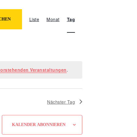
Veranstaltung
Ansichten-
Liste
Monat
Tag
CHEN
Navigation
orstehenden Veranstaltungen
.
Nächster Tag
KALENDER ABONNIEREN