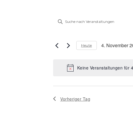
Veranstaltung
Bitte
Suche
Schlüsselwort
eingeben.
und
Suche
4. November 2
Ansichten,
Heute
nach
Datum
Veranstaltungen
Navigation
wählen.
Schlüsselwort.
Keine Veranstaltungen für
Vorheriger Tag