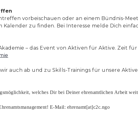
ffen
entreffen vorbeischauen oder an einem Bündnis-Mee
im Kalender zu finden. Bei Interesse melde Dich einfa
 Akademie – das Event von Aktiven für Aktive. Zeit f
mie
r auch ab und zu Skills-Trainings für unsere Aktiven
ngsmöglichkeit, welches Dir bei Deiner ehrenamtlichen Arbeit wei
hrenamtsmanagement! E-Mail: ehrenamt[at]c2c.ngo