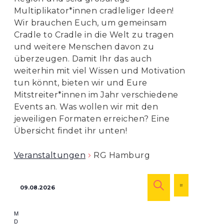
Multiplikator*innen cradleliger Ideen!
Wir brauchen Euch, um gemeinsam
Cradle to Cradle in die Welt zu tragen
und weitere Menschen davon zu
überzeugen. Damit Ihr das auch
weiterhin mit viel Wissen und Motivation
tun könnt, bieten wir und Eure
Mitstreiter*innen im Jahr verschiedene
Events an. Was wollen wir mit den
jeweiligen Formaten erreichen? Eine
Übersicht findet ihr unten!
Veranstaltungen
RG Hamburg
Veranstaltu
Veranst
09.08.2026
Ansicht
MONAT
Suche
SUCHE
Navigat
Datum
und
M
Montag
wählen.
D
Dienstag