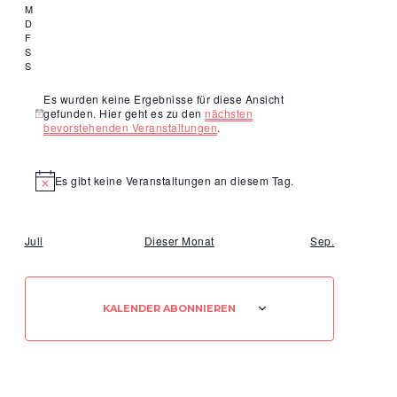
Ansichten,
M
Mittwoch
Navigation
D
Donnerstag
F
Freitag
S
Samstag
S
Sonntag
Es wurden keine Ergebnisse für diese Ansicht
gefunden. Hier geht es zu den
nächsten
Hinweis
bevorstehenden Veranstaltungen
.
Es gibt keine Veranstaltungen an diesem Tag.
Hinweis
Juli
Dieser Monat
Sep.
KALENDER ABONNIEREN