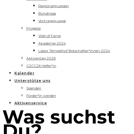
Regionalgruppen
Bündnisse
Vortragsgruppe
Projekte
Wall of Fame
Akademie 2024
Labor Tempelhof Botschafter*innen 2024
Aktiventag 2026
C2CC26 Helfer*in
Kalender
Unterstütze uns
Spenden
Förder*in werden
Aktivenservice
Was suchst
Du?