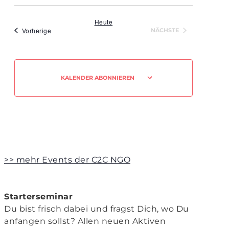
Navigat
Datum
und
wählen.
Ansichten,
Heute
Veranstaltungen
Vorherige
NÄCHSTE
Navigation
VERANSTALTUNGEN
KALENDER ABONNIEREN
>> mehr Events der C2C NGO
Starterseminar
Du bist frisch dabei und fragst Dich, wo Du
anfangen sollst? Allen neuen Aktiven