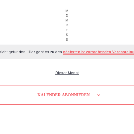
M
Montag
D
Dienstag
M
Mittwoch
D
Donnerstag
F
Freitag
S
Samstag
S
Sonntag
sicht gefunden. Hier geht es zu den
nächsten bevorstehenden Veranstalt
Dieser Monat
KALENDER ABONNIEREN