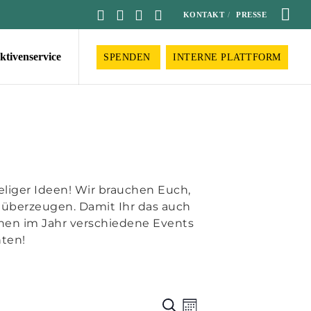
KONTAKT
PRESSE
ktivenservice
SPENDEN
INTERNE PLATTFORM
leliger Ideen! Wir brauchen Euch,
 überzeugen. Damit Ihr das auch
innen im Jahr verschiedene Events
nten!
Veranstaltu
Veranstalt