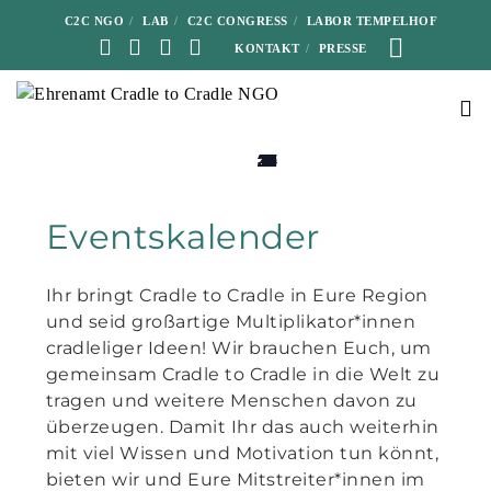
C2C NGO
LAB
C2C CONGRESS
LABOR TEMPELHOF
KONTAKT
PRESSE
0
0
0
0
0
0
0
0
0
0
0
0
0
0
0
0
0
0
0
0
0
0
0
0
0
0
0
0
0
0
0
0
0
0
0
28
29
30
31
10
11
12
13
14
15
16
17
18
19
20
21
22
23
24
25
26
27
28
29
30
1
2
3
4
5
6
7
8
9
1
Veranstaltungen
Veranstaltungen
Veranstaltungen
Veranstaltungen
Veranstaltungen
Veranstaltungen
Veranstaltungen
Veranstaltungen
Veranstaltungen
Veranstaltungen
Veranstaltungen
Veranstaltungen
Veranstaltungen
Veranstaltungen
Veranstaltungen
Veranstaltungen
Veranstaltungen
Veranstaltungen
Veranstaltungen
Veranstaltungen
Veranstaltungen
Veranstaltungen
Veranstaltungen
Veranstaltungen
Veranstaltungen
Veranstaltungen
Veranstaltungen
Veranstaltungen
Veranstaltungen
Veranstaltungen
Veranstaltungen
Veranstaltungen
Veranstaltungen
Veranstaltungen
Veranstaltungen
Eventskalender
Ihr bringt Cradle to Cradle in Eure Region
und seid großartige Multiplikator*innen
cradleliger Ideen! Wir brauchen Euch, um
gemeinsam Cradle to Cradle in die Welt zu
tragen und weitere Menschen davon zu
überzeugen. Damit Ihr das auch weiterhin
mit viel Wissen und Motivation tun könnt,
bieten wir und Eure Mitstreiter*innen im