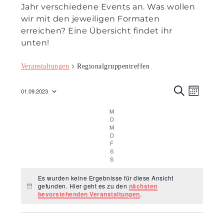
Jahr verschiedene Events an. Was wollen
wir mit den jeweiligen Formaten
erreichen? Eine Übersicht findet ihr
unten!
Veranstaltungen
Regionalgruppentreffen
Veranst
Veran
01.09.2023
M
Ansic
S
Suche
Datum
O
U
M
Montag
Navig
N
C
wählen.
und
D
Dienstag
A
H
M
Mittwoch
T
E
Ansicht
D
Donnerstag
F
Freitag
Navigat
S
Samstag
S
Sonntag
Es wurden keine Ergebnisse für diese Ansicht
gefunden. Hier geht es zu den
nächsten
Hinweis
bevorstehenden Veranstaltungen
.