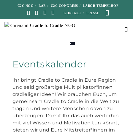
C2C NGO
LAB
C2C CONGRESS
LABOR TEMPELHOF
KONTAKT
PRESSE
0
0
0
0
0
0
0
0
0
0
0
0
0
0
0
0
0
0
0
0
0
0
0
0
0
0
0
0
0
0
0
0
0
0
0
0
0
0
0
0
0
0
24
25
26
27
28
10
11
12
13
14
15
16
17
18
19
20
21
22
23
24
25
26
27
28
29
30
31
1
2
3
4
5
6
7
8
9
1
2
3
4
5
6
Veranstaltungen
Veranstaltungen
Veranstaltungen
Veranstaltungen
Veranstaltungen
Veranstaltungen
Veranstaltungen
Veranstaltungen
Veranstaltungen
Veranstaltungen
Veranstaltungen
Veranstaltungen
Veranstaltungen
Veranstaltungen
Veranstaltungen
Veranstaltungen
Veranstaltungen
Veranstaltungen
Veranstaltungen
Veranstaltungen
Veranstaltungen
Veranstaltungen
Veranstaltungen
Veranstaltungen
Veranstaltungen
Veranstaltungen
Veranstaltungen
Veranstaltungen
Veranstaltungen
Veranstaltungen
Veranstaltungen
Veranstaltungen
Veranstaltungen
Veranstaltungen
Veranstaltungen
Veranstaltungen
Veranstaltungen
Veranstaltungen
Veranstaltungen
Veranstaltungen
Veranstaltungen
Veranstaltungen
Eventskalender
Ihr bringt Cradle to Cradle in Eure Region
und seid großartige Multiplikator*innen
cradleliger Ideen! Wir brauchen Euch, um
gemeinsam Cradle to Cradle in die Welt zu
tragen und weitere Menschen davon zu
überzeugen. Damit Ihr das auch weiterhin
mit viel Wissen und Motivation tun könnt,
bieten wir und Eure Mitstreiter*innen im