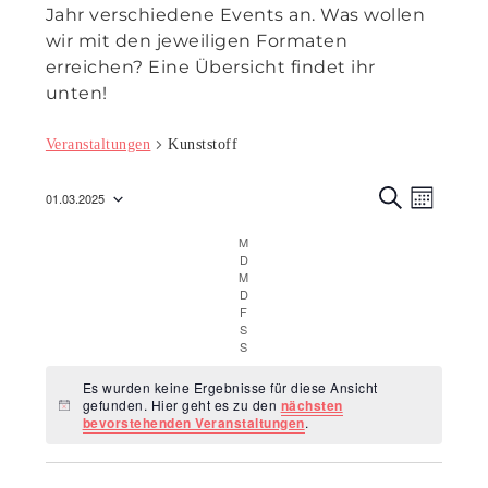
Jahr verschiedene Events an. Was wollen
wir mit den jeweiligen Formaten
erreichen? Eine Übersicht findet ihr
unten!
Veranstaltungen
Kunststoff
Veranst
Veran
01.03.2025
M
Ansic
S
Suche
Datum
O
U
M
Montag
Navig
N
C
wählen.
und
D
Dienstag
A
H
M
Mittwoch
T
E
Ansicht
D
Donnerstag
F
Freitag
Navigat
S
Samstag
S
Sonntag
Es wurden keine Ergebnisse für diese Ansicht
gefunden. Hier geht es zu den
nächsten
Hinweis
bevorstehenden Veranstaltungen
.