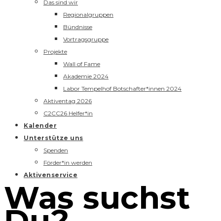
Das sind wir
Regionalgruppen
Bündnisse
Vortragsgruppe
Projekte
Wall of Fame
Akademie 2024
Labor Tempelhof Botschafter*innen 2024
Aktiventag 2026
C2CC26 Helfer*in
Kalender
Unterstütze uns
Spenden
Förder*in werden
Aktivenservice
Was suchst
Du?