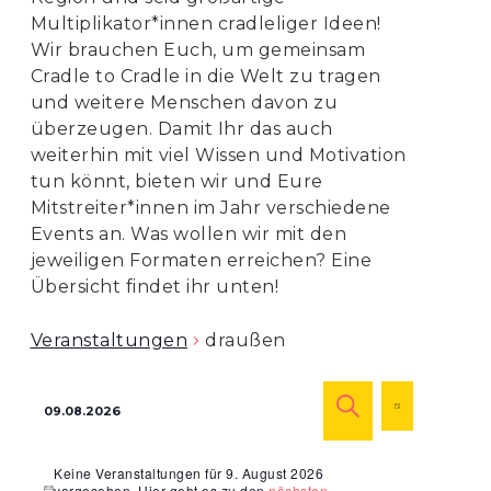
Multiplikator*innen cradleliger Ideen!
Wir brauchen Euch, um gemeinsam
Cradle to Cradle in die Welt zu tragen
und weitere Menschen davon zu
überzeugen. Damit Ihr das auch
weiterhin mit viel Wissen und Motivation
tun könnt, bieten wir und Eure
Mitstreiter*innen im Jahr verschiedene
Events an. Was wollen wir mit den
jeweiligen Formaten erreichen? Eine
Übersicht findet ihr unten!
Veranstaltungen
draußen
Veranstaltu
Veranst
09.08.2026
Ansicht
TAG
Suche
SUCHE
Navigat
Datum
und
Keine Veranstaltungen für 9. August 2026
wählen.
vorgesehen. Hier geht es zu den
nächsten