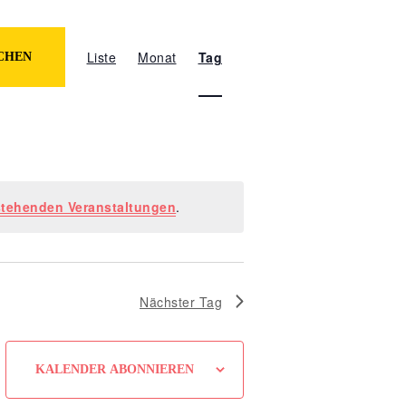
Veranstaltung
Ansichten-
Liste
Monat
Tag
CHEN
Navigation
stehenden Veranstaltungen
.
Nächster Tag
KALENDER ABONNIEREN