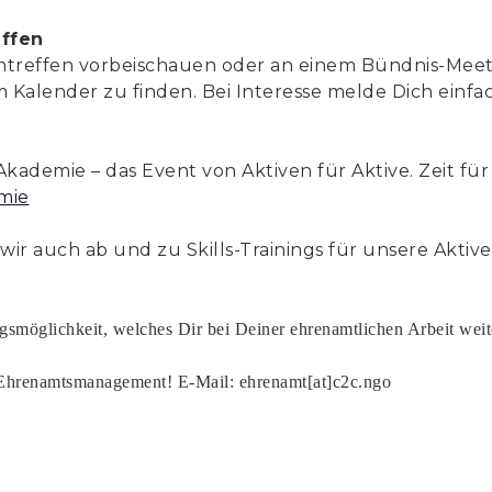
ffen
entreffen vorbeischauen oder an einem Bündnis-Mee
im Kalender zu finden. Bei Interesse melde Dich einfa
 Akademie – das Event von Aktiven für Aktive. Zeit f
mie
r auch ab und zu Skills-Trainings für unsere Aktiven
ngsmöglichkeit, welches Dir bei Deiner ehrenamtlichen Arbeit wei
hrenamtsmanagement! E-Mail: ehrenamt[at]c2c.ngo