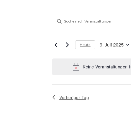
Veranstaltung
Bitte
Suche
Schlüsselwort
eingeben.
und
Suche
9. Juli 2025
Ansichten,
Heute
nach
Datum
Veranstaltungen
Navigation
wählen.
Schlüsselwort.
Keine Veranstaltungen f
Vorheriger Tag