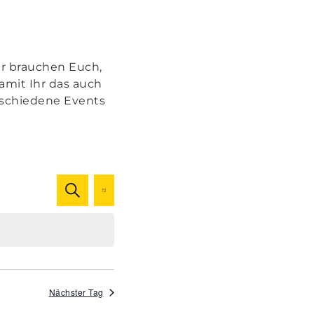
Wir brauchen Euch,
amit Ihr das auch
erschiedene Events
Veranstaltungen
Veranstaltung
SUCHE
TAG
Ansichten-
Suche
Navigation
und
Ansichten,
Nächster Tag
Navigation