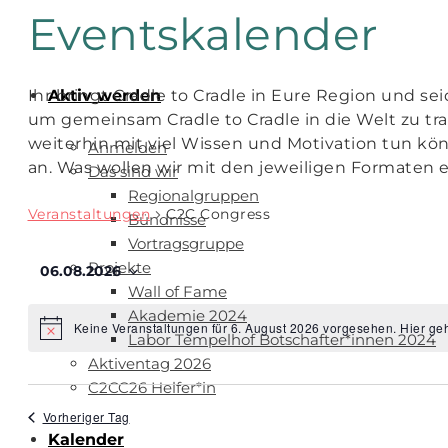
Eventskalender
Ihr bringt Cradle to Cradle in Eure Region und se
Aktiv werden
um gemeinsam Cradle to Cradle in die Welt zu t
weiterhin mit viel Wissen und Motivation tun kön
Anmelden
an. Was wollen wir mit den jeweiligen Formaten e
Das sind wir
Regionalgruppen
Veranstaltungen
C2C Congress
Bündnisse
Vortragsgruppe
Projekte
06.08.2026
Wall of Fame
Datum
Akademie 2024
wählen.
Keine Veranstaltungen für 6. August 2026 vorgesehen. Hier ge
Hinweis
Labor Tempelhof Botschafter*innen 2024
Aktiventag 2026
C2CC26 Helfer*in
Vorheriger Tag
Kalender