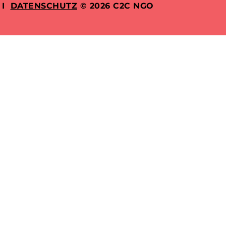
I
DATENSCHUTZ
© 2026 C2C NGO