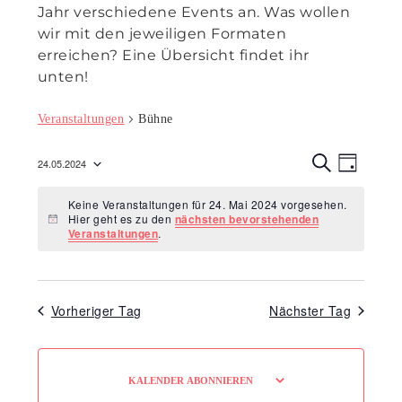
Jahr verschiedene Events an. Was wollen
wir mit den jeweiligen Formaten
erreichen? Eine Übersicht findet ihr
unten!
Veranstaltungen
Bühne
Veranst
Veran
24.05.2024
T
Ansic
S
Suche
Datum
A
U
Navig
Keine Veranstaltungen für 24. Mai 2024 vorgesehen.
G
C
wählen.
und
Hier geht es zu den
nächsten bevorstehenden
H
Hinweis
Veranstaltungen
.
E
Ansicht
Navigat
Vorheriger Tag
Nächster Tag
KALENDER ABONNIEREN