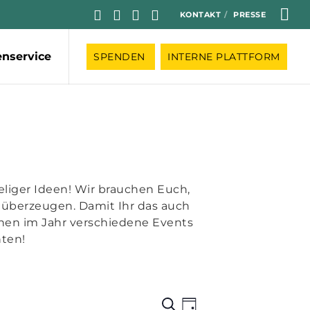
KONTAKT
PRESSE
enservice
SPENDEN
INTERNE PLATTFORM
leliger Ideen! Wir brauchen Euch,
 überzeugen. Damit Ihr das auch
innen im Jahr verschiedene Events
nten!
Veranstaltu
Veranstalt