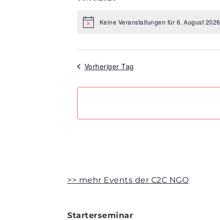
Datum
wählen.
Keine Veranstaltungen für 6. August 202
Hinweis
Vorheriger Tag
>> mehr Events der C2C NGO
Starterseminar