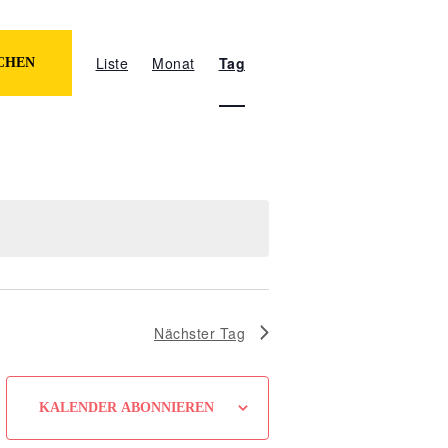
Veranstaltung
Ansichten-
Liste
Monat
Tag
CHEN
Navigation
Nächster Tag
KALENDER ABONNIEREN