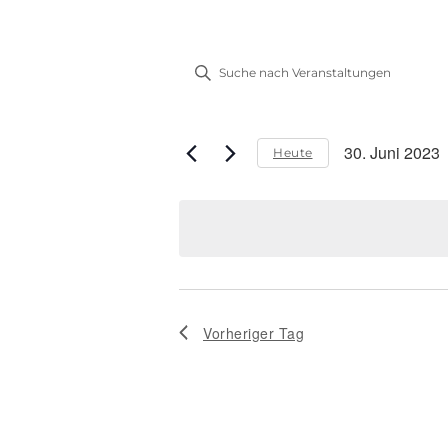
Veranstaltung
Bitte
Suche
Schlüsselwort
eingeben.
und
Suche
30. Juni 2023
Ansichten,
Heute
nach
Datum
Veranstaltungen
Navigation
wählen.
Schlüsselwort.
Vorheriger Tag