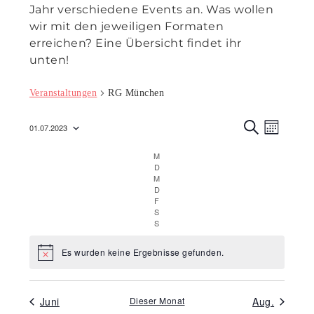
Jahr verschiedene Events an. Was wollen
wir mit den jeweiligen Formaten
erreichen? Eine Übersicht findet ihr
unten!
Veranstaltungen
RG München
Veranst
Veran
01.07.2023
M
Ansic
S
Suche
Datum
O
U
M
Montag
Navig
N
C
wählen.
und
D
Dienstag
A
H
M
Mittwoch
T
E
Ansicht
D
Donnerstag
F
Freitag
Navigat
S
Samstag
S
Sonntag
Es wurden keine Ergebnisse gefunden.
Hinweis
Juni
Dieser Monat
Aug.