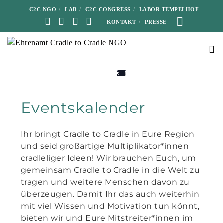
C2C NGO
LAB
C2C CONGRESS
LABOR TEMPELHOF
KONTAKT
PRESSE
0
0
0
0
0
0
0
0
0
0
0
0
0
0
0
0
0
0
0
0
0
0
0
0
0
0
0
0
0
0
0
0
0
0
0
0
0
0
0
0
0
0
26
27
28
29
30
10
11
12
13
14
15
16
17
18
19
20
21
22
23
24
25
26
27
28
29
30
31
1
2
3
4
5
6
7
8
9
1
2
3
4
5
6
Veranstaltungen
Veranstaltungen
Veranstaltungen
Veranstaltungen
Veranstaltungen
Veranstaltungen
Veranstaltungen
Veranstaltungen
Veranstaltungen
Veranstaltungen
Veranstaltungen
Veranstaltungen
Veranstaltungen
Veranstaltungen
Veranstaltungen
Veranstaltungen
Veranstaltungen
Veranstaltungen
Veranstaltungen
Veranstaltungen
Veranstaltungen
Veranstaltungen
Veranstaltungen
Veranstaltungen
Veranstaltungen
Veranstaltungen
Veranstaltungen
Veranstaltungen
Veranstaltungen
Veranstaltungen
Veranstaltungen
Veranstaltungen
Veranstaltungen
Veranstaltungen
Veranstaltungen
Veranstaltungen
Veranstaltungen
Veranstaltungen
Veranstaltungen
Veranstaltungen
Veranstaltungen
Veranstaltungen
Eventskalender
Ihr bringt Cradle to Cradle in Eure Region
und seid großartige Multiplikator*innen
cradleliger Ideen! Wir brauchen Euch, um
gemeinsam Cradle to Cradle in die Welt zu
tragen und weitere Menschen davon zu
überzeugen. Damit Ihr das auch weiterhin
mit viel Wissen und Motivation tun könnt,
bieten wir und Eure Mitstreiter*innen im