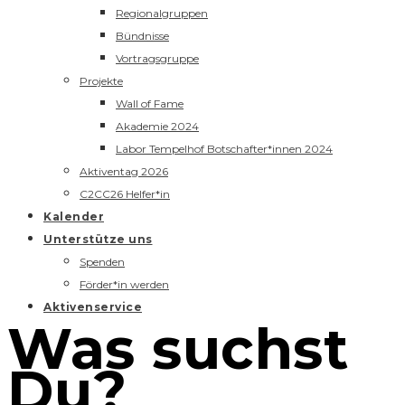
Regionalgruppen
Bündnisse
Vortragsgruppe
Projekte
Wall of Fame
Akademie 2024
Labor Tempelhof Botschafter*innen 2024
Aktiventag 2026
C2CC26 Helfer*in
Kalender
Unterstütze uns
Spenden
Förder*in werden
Aktivenservice
Was suchst
Du?