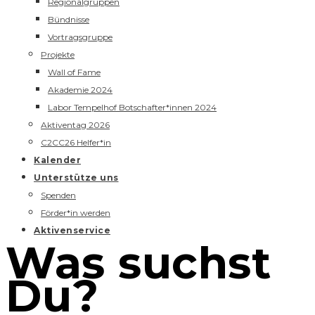
Regionalgruppen
Bündnisse
Vortragsgruppe
Projekte
Wall of Fame
Akademie 2024
Labor Tempelhof Botschafter*innen 2024
Aktiventag 2026
C2CC26 Helfer*in
Kalender
Unterstütze uns
Spenden
Förder*in werden
Aktivenservice
Was suchst
Du?