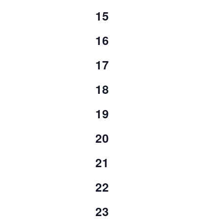
Veranstaltungen,
0
15
Veranstaltungen,
0
16
Veranstaltungen,
0
17
Veranstaltungen,
0
18
Veranstaltungen,
0
19
Veranstaltungen,
0
20
Veranstaltungen,
0
21
Veranstaltungen,
0
22
Veranstaltungen,
0
23