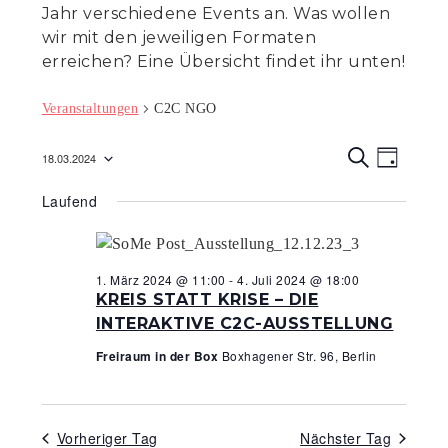
Jahr verschiedene Events an. Was wollen
wir mit den jeweiligen Formaten
erreichen? Eine Übersicht findet ihr unten!
Veranstaltungen
C2C NGO
Veranst
Veran
18.03.2024
T
Ansic
S
Suche
Datum
A
U
Navig
Laufend
G
C
wählen.
und
H
E
Ansicht
Navigat
1. März 2024 @ 11:00
-
4. Juli 2024 @ 18:00
KREIS STATT KRISE – DIE
INTERAKTIVE C2C-AUSSTELLUNG
Freiraum in der Box
Boxhagener Str. 96, Berlin
Vorheriger Tag
Nächster Tag