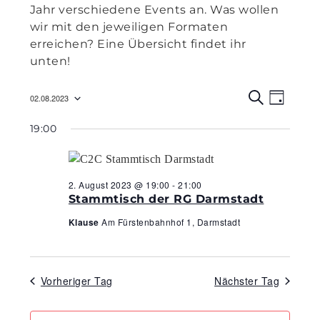
Jahr verschiedene Events an. Was wollen
wir mit den jeweiligen Formaten
erreichen? Eine Übersicht findet ihr
unten!
Veranst
Veran
02.08.2023
T
Ansic
S
Suche
Datum
A
U
Navig
19:00
G
C
wählen.
und
H
E
Ansicht
Navigat
2. August 2023 @ 19:00
-
21:00
Stammtisch der RG Darmstadt
Klause
Am Fürstenbahnhof 1, Darmstadt
Vorheriger Tag
Nächster Tag