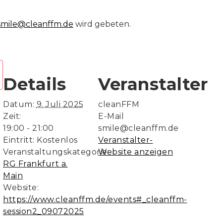
smile@cleanffm.de
wird gebeten.
Details
Veranstalter
Datum:
9. Juli 2025
cleanFFM
Zeit:
E-Mail
19:00 - 21:00
smile@cleanffm.de
Eintritt:
Kostenlos
Veranstalter-
Veranstaltungskategorie:
Website anzeigen
RG Frankfurt a.
Main
Website:
https://www.cleanffm.de/events#_cleanffm-
session2_09072025