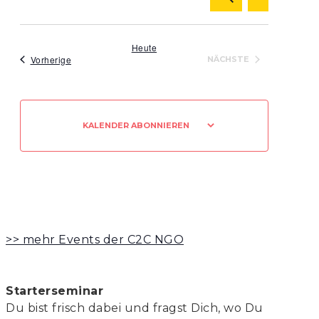
Ansicht
LISTE
Suche
Navigat
Datum
und
wählen.
Ansichten,
Heute
Veranstaltungen
Vorherige
NÄCHSTE
Navigation
VERANSTALTUNGEN
KALENDER ABONNIEREN
>> mehr Events der C2C NGO
Starterseminar
Du bist frisch dabei und fragst Dich, wo Du