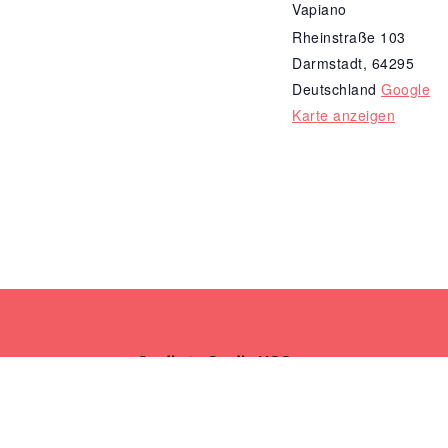
Vapiano
Rheinstraße 103
Darmstadt
,
64295
Deutschland
Google
Karte anzeigen
Cradle to Cradle NGO
Bundesgeschäftsstelle
Landsberger Allee 99c
10407 Berlin