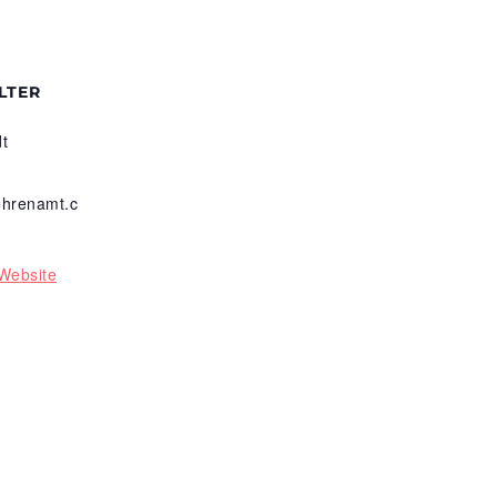
LTER
t
hrenamt.c
-Website