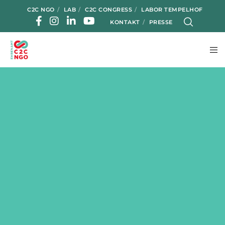
C2C NGO
LAB
C2C CONGRESS
LABOR TEMPELHOF
KONTAKT
PRESSE