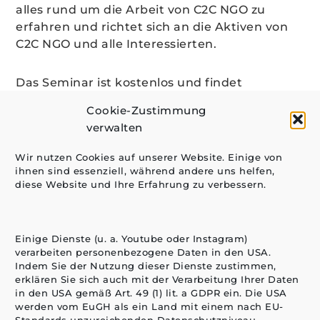
alles rund um die Arbeit von C2C NGO zu
erfahren und richtet sich an die Aktiven von
C2C NGO und alle Interessierten.
Das Seminar ist kostenlos und findet
von
10:00 bis ca. 17:00 Uhr
in Berlin
statt.
Cookie-Zustimmung
verwalten
Dieses Starterseminar findet an einem
besonderen Ort statt: in der aktuellen
C2C
Wir nutzen Cookies auf unserer Website. Einige von
ihnen sind essenziell, während andere uns helfen,
Ausstellung
im Freiraum in der Box in Berlin-
diese Website und Ihre Erfahrung zu verbessern.
Friedrichshain.
Die Ausstellung ist ebenfalls kostenlos.
Einige Dienste (u. a. Youtube oder Instagram)
verarbeiten personenbezogene Daten in den USA.
Indem Sie der Nutzung dieser Dienste zustimmen,
Adresse:
erklären Sie sich auch mit der Verarbeitung Ihrer Daten
Freiraum in der Box
in den USA gemäß Art. 49 (1) lit. a GDPR ein. Die USA
Boxhagener Str. 96
werden vom EuGH als ein Land mit einem nach EU-
10245 Berlin