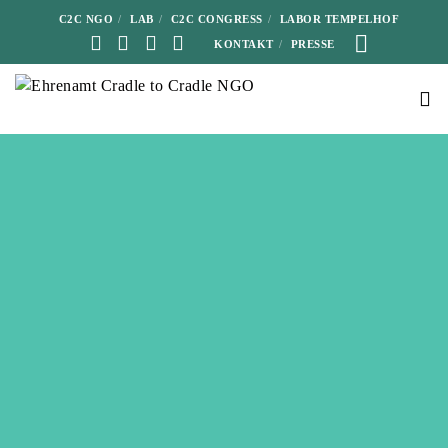
C2C NGO
LAB
C2C CONGRESS
LABOR TEMPELHOF
KONTAKT
PRESSE