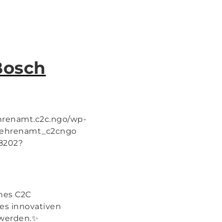
Bosch
ehrenamt.c2c.ngo/wp-
ehrenamt_c2cngo
8202?
nes C2C
nes innovativen
 werden.✨