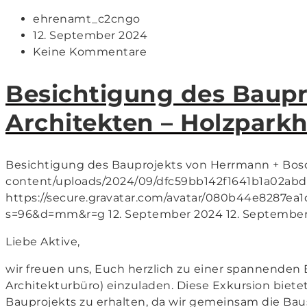
ehrenamt_c2cngo
12. September 2024
Keine Kommentare
Besichtigung des Baup
Architekten – Holzpar
Besichtigung des Bauprojekts von Herrmann + Bos
content/uploads/2024/09/dfc59bb142f1641b1a02ab
https://secure.gravatar.com/avatar/080b44e8287e
s=96&d=mm&r=g
12. September 2024
12. Septembe
Liebe Aktive,
wir freuen uns, Euch herzlich zu einer spannenden
Architekturbüro) einzuladen. Diese Exkursion bietet
Bauprojekts zu erhalten, da wir gemeinsam die Ba