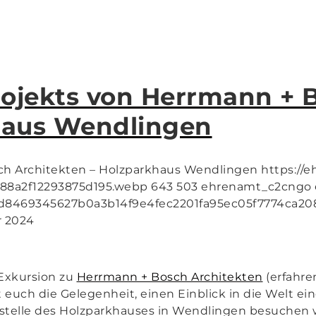
rojekts von Herrmann + 
khaus Wendlingen
ch Architekten – Holzparkhaus Wendlingen
https://
d88a2f12293875d195.webp
643
503
ehrenamt_c2cngo
a1d8469345627b0a3b14f9e4fec2201fa95ec05f7774ca20
r 2024
 Exkursion zu
Herrmann + Bosch Architekten
(erfahre
 euch die Gelegenheit, einen Einblick in die Welt ei
ustelle des Holzparkhauses in Wendlingen besuchen