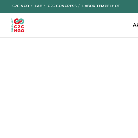
C2C NGO
LAB
C2C CONGRESS
LABOR TEMPELHOF
A