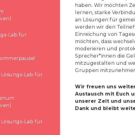
haben. Wir möchten Ze
um
lernen, starke Verbi
iven)
an Lösungen für gemei
werden wir den Teilneh
Einreichung von Tages
ngs-Lab für
möchten, dass wechsel
moderieren und protoko
Sprecher*innen die Gel
 Sommerpause!
mitzugestalten und wert
Gruppen mitzunehmen
 Lösungs-Lab für
Wir freuen uns weite
Austausch mit Euch u
Plenum
unserer Zeit und uns
iven)
Dank und bleibt weite
 Lösungs-Lab für