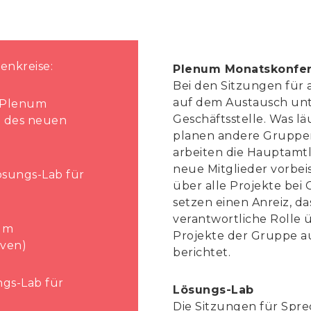
enkreise:
Plenum Monatskonfere
Bei den Sitzungen für 
auf dem Austausch unt
– Plenum
Geschäftsstelle. Was l
g des neuen
planen andere Gruppe
arbeiten die Hauptamt
neue Mitglieder vorbei
Lösungs-Lab für
über alle Projekte bei
setzen einen Anreiz, d
verantwortliche Rolle
num
Projekte der Gruppe au
iven)
berichtet.
ungs-Lab für
Lösungs-Lab
Die Sitzungen für Spr