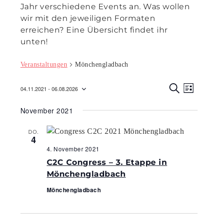
Jahr verschiedene Events an. Was wollen
wir mit den jeweiligen Formaten
erreichen? Eine Übersicht findet ihr
unten!
Veranstaltungen
Mönchengladbach
Veranst
Veran
04.11.2021
 - 
06.08.2026
L
Ansic
S
Suche
Datum
I
U
Navig
November 2021
S
C
wählen.
und
T
H
E
E
Ansicht
DO.
4
Navigat
4. November 2021
C2C Congress – 3. Etappe in
Mönchengladbach
Mönchengladbach