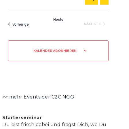
Ansicht
LISTE
Suche
Navigat
Datum
und
wählen.
Ansichten,
Heute
Veranstaltungen
Vorherige
NÄCHSTE
Navigation
VERANSTALTUNGEN
KALENDER ABONNIEREN
>> mehr Events der C2C NGO
Starterseminar
Du bist frisch dabei und fragst Dich, wo Du