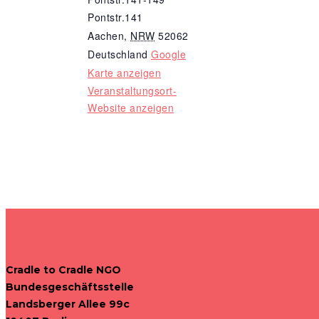
Pontstr.141
Aachen
,
NRW
52062
Deutschland
Google
Karte anzeigen
Veranstaltungsort-
Website anzeigen
Cradle to Cradle NGO
Bundesgeschäftsstelle
Landsberger Allee 99c