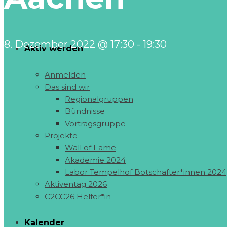
8. Dezember 2022 @ 17:30
-
19:30
Aktiv werden
Anmelden
Das sind wir
Regionalgruppen
Bündnisse
Vortragsgruppe
Projekte
Wall of Fame
Akademie 2024
Labor Tempelhof Botschafter*innen 2024
Aktiventag 2026
C2CC26 Helfer*in
Kalender