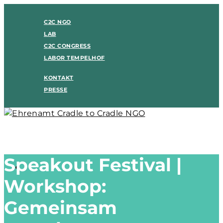
C2C NGO
LAB
C2C CONGRESS
LABOR TEMPELHOF
KONTAKT
PRESSE
Speakout Festival |
Workshop:
Gemeinsam