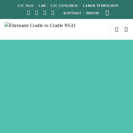
C2C NGO
LAB
C2C CONGRESS
LABOR TEMPELHOF
KONTAKT
PRESSE