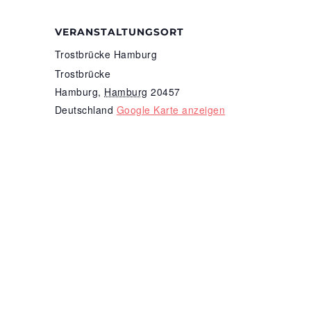
VERANSTALTUNGSORT
Trostbrücke Hamburg
Trostbrücke
Hamburg
,
Hamburg
20457
Deutschland
Google Karte anzeigen
Cradle to Cradle NGO
Bundesgeschäftsstelle
Landsberger Allee 99c
10407 Berlin