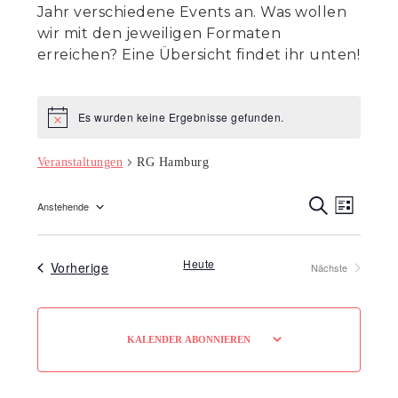
Jahr verschiedene Events an. Was wollen
wir mit den jeweiligen Formaten
erreichen? Eine Übersicht findet ihr unten!
Es wurden keine Ergebnisse gefunden.
Hinweis
Veranstaltungen
RG Hamburg
Veranst
Veran
Anstehende
L
Ansic
S
Suche
Datum
I
U
Navig
S
C
wählen.
und
T
H
Heute
Veranstaltungen
Vorherige
Nächste
E
E
Ansicht
Veranstaltungen
Navigat
KALENDER ABONNIEREN