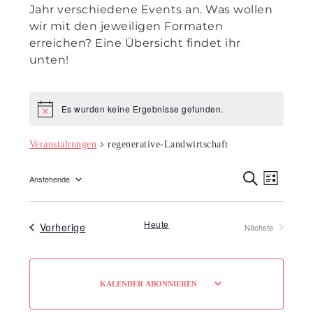
Jahr verschiedene Events an. Was wollen
wir mit den jeweiligen Formaten
erreichen? Eine Übersicht findet ihr
unten!
Es wurden keine Ergebnisse gefunden.
Hinweis
Veranstaltungen
regenerative-Landwirtschaft
Veranst
Veran
Anstehende
L
Ansic
S
Suche
Datum
I
U
Navig
S
C
wählen.
und
T
H
Heute
Veranstaltungen
Vorherige
Nächste
E
E
Ansicht
Veranstaltungen
Navigat
KALENDER ABONNIEREN