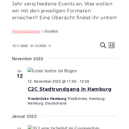
Jahr verschiedene Events an. Was wollen
wir mit den jeweiligen Formaten
erreichen? Eine Übersicht findet ihr unten!
Veranstaltungen
draußen
Veranst
Veran
12.11.2022
 - 
01.10.2023
L
Ansic
S
Suche
Datum
I
U
Navig
November 2022
S
C
wählen.
und
T
H
E
E
Ansicht
SA.
12
Navigat
12. November 2022 @ 11:00
-
12:30
C2C Stadtrundgang in Hamburg
Trostbrücke Hamburg
Trostbrücke, Hamburg,
Hamburg, Deutschland
Januar 2023
SA.