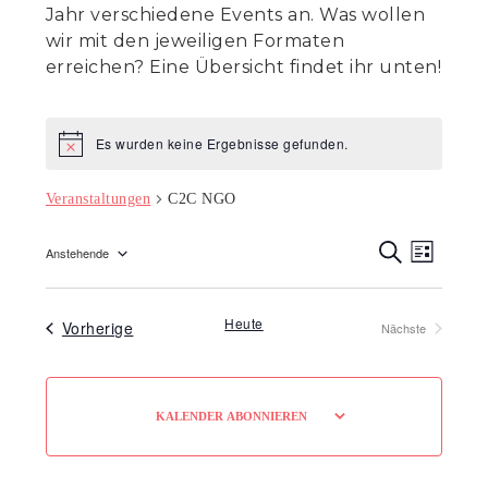
Jahr verschiedene Events an. Was wollen
wir mit den jeweiligen Formaten
erreichen? Eine Übersicht findet ihr unten!
Es wurden keine Ergebnisse gefunden.
Hinweis
Veranstaltungen
C2C NGO
Veranst
Veran
Anstehende
L
Ansic
S
Suche
Datum
I
U
Navig
S
C
wählen.
und
T
H
Heute
Veranstaltungen
Vorherige
Nächste
E
E
Ansicht
Veranstaltungen
Navigat
KALENDER ABONNIEREN