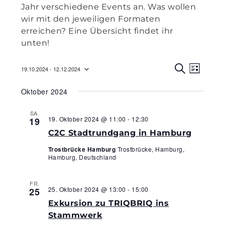
Jahr verschiedene Events an. Was wollen
wir mit den jeweiligen Formaten
erreichen? Eine Übersicht findet ihr
unten!
Veranst
Veran
19.10.2024
 - 
12.12.2024
L
Ansic
S
Suche
Datum
I
U
Navig
Oktober 2024
S
C
wählen.
und
T
H
E
E
Ansicht
SA.
19. Oktober 2024 @ 11:00
-
12:30
19
Navigat
C2C Stadtrundgang in Hamburg
Trostbrücke Hamburg
Trostbrücke, Hamburg,
Hamburg, Deutschland
FR.
25. Oktober 2024 @ 13:00
-
15:00
25
Exkursion zu TRIQBRIQ ins
Stammwerk