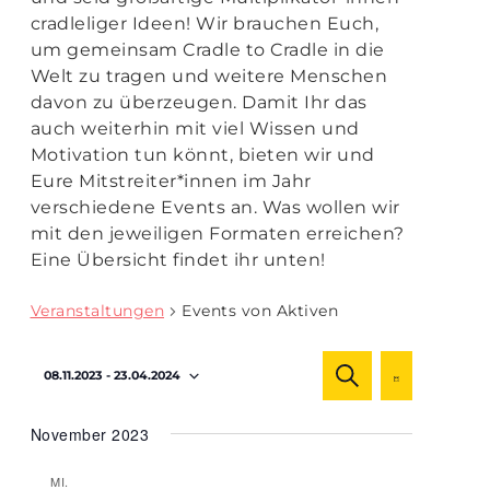
cradleliger Ideen! Wir brauchen Euch,
um gemeinsam Cradle to Cradle in die
Welt zu tragen und weitere Menschen
davon zu überzeugen. Damit Ihr das
auch weiterhin mit viel Wissen und
Motivation tun könnt, bieten wir und
Eure Mitstreiter*innen im Jahr
verschiedene Events an. Was wollen wir
mit den jeweiligen Formaten erreichen?
Eine Übersicht findet ihr unten!
Veranstaltungen
Events von Aktiven
Veranstaltu
Veranst
08.11.2023
 - 
23.04.2024
SUCHE
Ansicht
LISTE
Suche
Navigat
Datum
und
November 2023
wählen.
Ansichten,
MI.