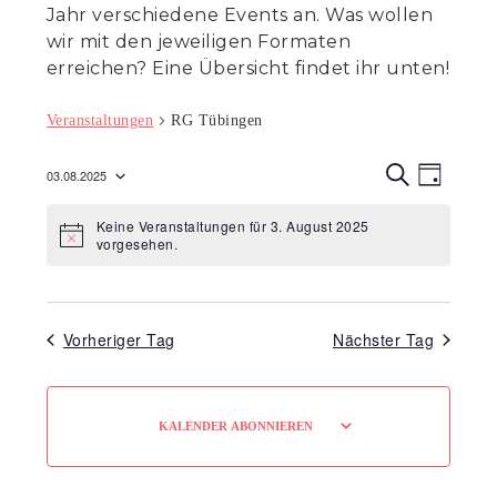
Jahr verschiedene Events an. Was wollen
wir mit den jeweiligen Formaten
erreichen? Eine Übersicht findet ihr unten!
Veranstaltungen
RG Tübingen
Veranst
Veran
03.08.2025
T
Ansic
S
Suche
Datum
A
U
Navig
Keine Veranstaltungen für 3. August 2025
G
C
wählen.
und
Hinweis
vorgesehen.
H
E
Ansicht
Navigat
Vorheriger Tag
Nächster Tag
KALENDER ABONNIEREN