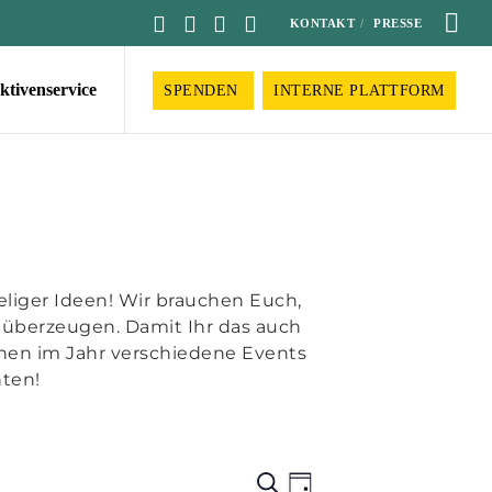
KONTAKT
PRESSE
ktivenservice
SPENDEN
INTERNE PLATTFORM
leliger Ideen! Wir brauchen Euch,
 überzeugen. Damit Ihr das auch
innen im Jahr verschiedene Events
nten!
Veranstaltu
Veranstalt