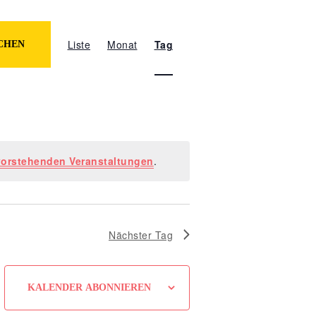
Veranstaltung
Ansichten-
Liste
Monat
Tag
CHEN
Navigation
orstehenden Veranstaltungen
.
Nächster Tag
KALENDER ABONNIEREN