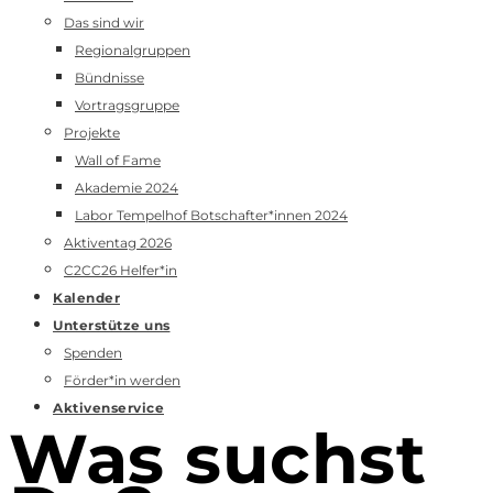
Das sind wir
Regionalgruppen
Bündnisse
Vortragsgruppe
Projekte
Wall of Fame
Akademie 2024
Labor Tempelhof Botschafter*innen 2024
Aktiventag 2026
C2CC26 Helfer*in
Kalender
Unterstütze uns
Spenden
Förder*in werden
Aktivenservice
Was suchst