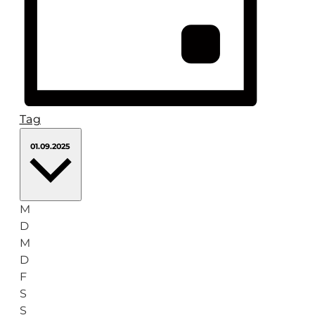
Tag
Datum
01.09.2025
wählen.
M
Montag
D
Dienstag
M
Mittwoch
D
Donnerstag
F
Freitag
S
Samstag
S
Sonntag