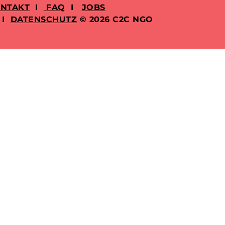
NTAKT
I
FAQ
I
JOBS
I
DATENSCHUTZ
© 2026 C2C NGO