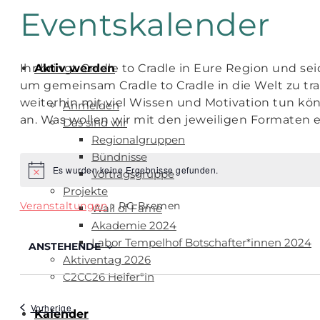
Eventskalender
Ihr bringt Cradle to Cradle in Eure Region und se
Aktiv werden
um gemeinsam Cradle to Cradle in die Welt zu t
weiterhin mit viel Wissen und Motivation tun kön
Anmelden
an. Was wollen wir mit den jeweiligen Formaten e
Das sind wir
Regionalgruppen
Bündnisse
Es wurden keine Ergebnisse gefunden.
Vortragsgruppe
Hinweis
Projekte
Veranstaltungen
RG Bremen
Wall of Fame
Akademie 2024
Labor Tempelhof Botschafter*innen 2024
ANSTEHENDE
Aktiventag 2026
Datum
C2CC26 Helfer*in
wählen.
Veranstaltungen
Vorherige
Kalender