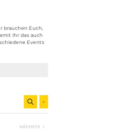
Wir brauchen Euch,
amit Ihr das auch
erschiedene Events
Veranstaltungen
Veranstaltung
SUCHE
LISTE
Ansichten-
Suche
Navigation
und
NÄCHSTE