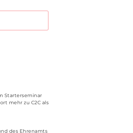
VERANSTALTUNGEN
Ansichten,
Navigation
em Starterseminar
ort mehr zu C2C als
 und des Ehrenamts