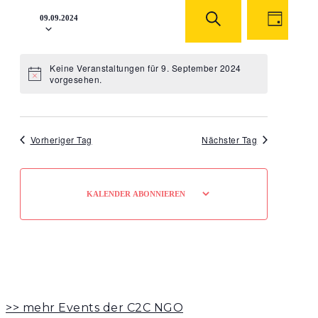
Datum
Veranstaltung
Veranst
wählen.
Ansicht
09.09.2024
Suche
T
S
Navigat
und
A
U
G
C
Ansichten,
H
Keine Veranstaltungen für 9. September 2024
E
Hinweis
vorgesehen.
Navigation
Vorheriger Tag
Nächster Tag
KALENDER ABONNIEREN
>> mehr Events der C2C NGO