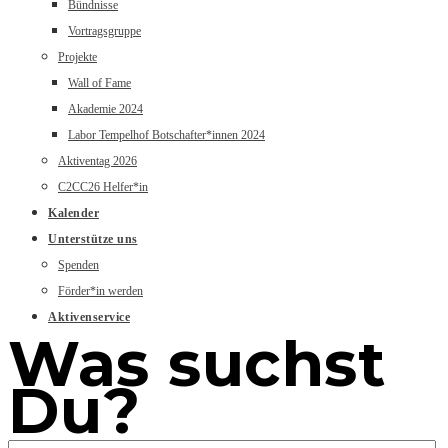
Bündnisse
Vortragsgruppe
Projekte
Wall of Fame
Akademie 2024
Labor Tempelhof Botschafter*innen 2024
Aktiventag 2026
C2CC26 Helfer*in
Kalender
Unterstütze uns
Spenden
Förder*in werden
Aktivenservice
Was suchst
Du?