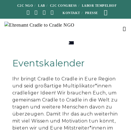
C2C NGO
LAB
C2C CONGRESS
LABOR TEMPELHOF
KONTAKT
PRESSE
0
0
0
0
0
0
0
0
0
0
0
0
0
0
0
0
0
0
0
0
0
0
0
0
0
0
0
0
0
0
0
0
0
0
0
30
10
11
12
13
14
15
16
17
18
19
20
21
22
23
24
25
26
27
28
29
30
31
1
2
3
4
5
6
7
8
9
1
2
3
Veranstaltungen
Veranstaltungen
Veranstaltungen
Veranstaltungen
Veranstaltungen
Veranstaltungen
Veranstaltungen
Veranstaltungen
Veranstaltungen
Veranstaltungen
Veranstaltungen
Veranstaltungen
Veranstaltungen
Veranstaltungen
Veranstaltungen
Veranstaltungen
Veranstaltungen
Veranstaltungen
Veranstaltungen
Veranstaltungen
Veranstaltungen
Veranstaltungen
Veranstaltungen
Veranstaltungen
Veranstaltungen
Veranstaltungen
Veranstaltungen
Veranstaltungen
Veranstaltungen
Veranstaltungen
Veranstaltungen
Veranstaltungen
Veranstaltungen
Veranstaltungen
Veranstaltungen
Eventskalender
Ihr bringt Cradle to Cradle in Eure Region
und seid großartige Multiplikator*innen
cradleliger Ideen! Wir brauchen Euch, um
gemeinsam Cradle to Cradle in die Welt zu
tragen und weitere Menschen davon zu
überzeugen. Damit Ihr das auch weiterhin
mit viel Wissen und Motivation tun könnt,
bieten wir und Eure Mitstreiter*innen im