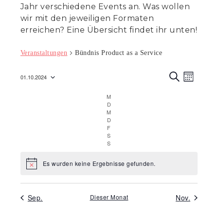
Jahr verschiedene Events an. Was wollen
wir mit den jeweiligen Formaten
erreichen? Eine Übersicht findet ihr unten!
Veranstaltungen
Bündnis Product as a Service
Veranst
Veran
01.10.2024
M
Ansic
S
Suche
Datum
O
U
M
Montag
Navig
N
C
wählen.
und
D
Dienstag
A
H
M
Mittwoch
T
E
Ansicht
D
Donnerstag
F
Freitag
Navigat
S
Samstag
S
Sonntag
Es wurden keine Ergebnisse gefunden.
Hinweis
Sep.
Dieser Monat
Nov.