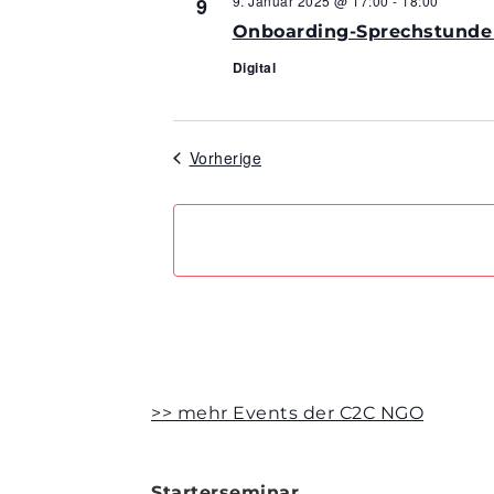
9. Januar 2025 @ 17:00
-
18:00
9
Onboarding-Sprechstunde | 
Digital
Veranstaltungen
Vorherige
>> mehr Events der C2C NGO
Starterseminar