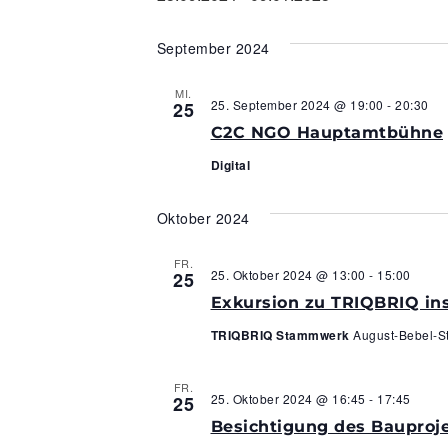
Datum
wählen.
September 2024
MI.
25. September 2024 @ 19:00
-
20:30
25
C2C NGO Hauptamtbühne
Digital
Oktober 2024
FR.
25. Oktober 2024 @ 13:00
-
15:00
25
Exkursion zu TRIQBRIQ i
TRIQBRIQ Stammwerk
August-Bebel-S
FR.
25. Oktober 2024 @ 16:45
-
17:45
25
Besichtigung des Bauproj