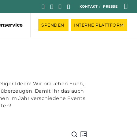
KONTAKT
PRESSE
enservice
SPENDEN
INTERNE PLATTFORM
leliger Ideen! Wir brauchen Euch,
 überzeugen. Damit Ihr das auch
innen im Jahr verschiedene Events
nten!
Veranstaltu
Veranstalt